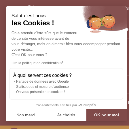
NOS AGE
Salut c'est nous...
les Cookies !
Création d
On a attendu d'être sûrs que le contenu
de ce site vous intéresse avant de
vous déranger, mais on aimerait bien vous accompagner pendant
Escaliers
votre visite...
C'est OK pour vous ?
Lire la politique de confidentialité
Parquet
À quoi servent ces cookies ?
Partage de données avec Google
Dressing
Statistiques et mesure d'audience
On vous présente nos cookies !
Hôtellerie &
Consentements certifiés par
Non merci
Je choisis
OK pour moi
Plateforme de Gestion du Consentement : Personnalisez vos Optio
Axeptio consent