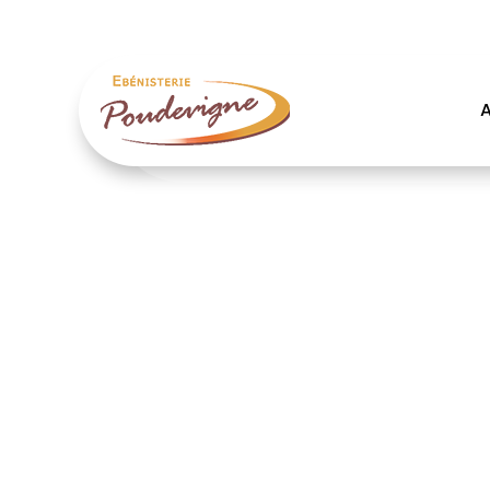
Création de meuble
A