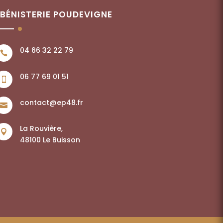
EBÉNISTERIE POUDEVIGNE
04 66 32 22 79

06 77 69 01 51

contact@ep48.fr

La Rouvière,

48100 Le Buisson